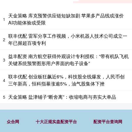
天金策略 库克预警供应链短缺加剧 苹果多产品线或涨价
1
AI功能体验或受限
联丰优配 雷军分享工作视频，小米机器人技术公司成立一
2
年已握超百项专利
益丰配资 南方航空获得外观设计专利授权：“带有机队飞机
3
关键系统预警图形用户界面的电子设备”
联丰优配 创业板狂飙近6%，科技股全线爆发，人民币创
4
三年新高，恒科指暴涨逾5%，油气股集体下挫
天金策略 盐津铺子“断舍离”：收缩电商与夯实大单品
5
众合网
十大正规实盘配资平台
配资平台查询网