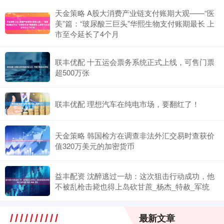
天金策略 A股大消费产业链支付账期大观——“医
美”篇：“玻尿酸三巨头”华熙生物支付账期最长 上
市至今延长了4个月
联丰优配 十五运会票务系统正式上线，可售门票
超500万张
联丰优配 理想汽车在纯电市场，要翻红了！
天金策略 韩国检方在调查非法外汇交易时查获价
值320万美元的加密货币
益丰配资 沈醉逃过一劫：这次狙击行动成功，他
不被乱枪击毙也得上岛砍甘蔗_杨杰_特赦_军统
最新文章