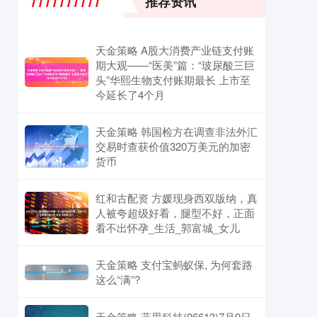
推荐资讯
天金策略 A股大消费产业链支付账
期大观——“医美”篇：“玻尿酸三巨
头”华熙生物支付账期最长 上市至
今延长了4个月
天金策略 韩国检方在调查非法外汇
交易时查获价值320万美元的加密
货币
红和古配资 方媛现身西双版纳，真
人被夸超级好看，腿型不好，正面
看不出怀孕_生活_郭富城_女儿
天金策略 支付宝蚂蚁保, 为何套路
这么“满”?
天金策略 蓝思科技(06613)7月9日