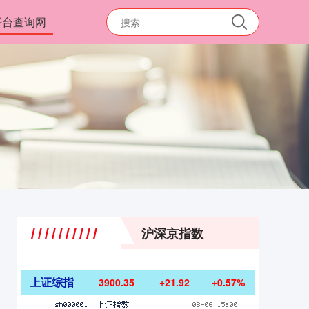
平台查询网
沪深京指数
上证综指
3900.35
+21.92
+0.57%