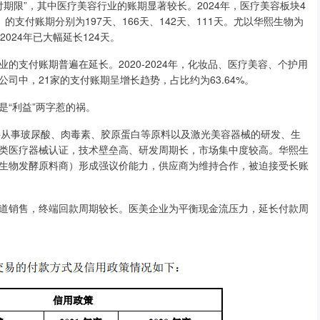
限”，其中医疗美容行业的账期显著较长。2024年，医疗美容板块4
支付账期分别为197天、166天、142天、111天。尤以华熙生物为
024年已大幅延长124天。
付账期普遍在延长。2020-2024年，化妆品、医疗美容、个护用
公司中，21家的支付账期呈增长趋势，占比约为63.64%。
“利益”两字惹的祸。
从事玻尿酸、肉毒素、胶原蛋白等原料以及激光美容器械的研发、生
类医疗器械认证，技术壁垒高、研发周期长，市场集中度较高。华熙生
生物发酵原料商）形成强议价能力，供应商为维持合作，被迫接受长账
销售，终端回款周期较长。医美企业为平衡现金流压力，延长付款周