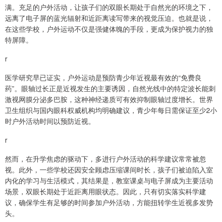
满。充足的户外活动，让孩子们的双眼长期处于自然光的环境之下，
远离了电子屏的蓝光辐射和近距离读写带来的视觉压迫。也就是说，
在这些学校，户外运动不仅是强健体魄的手段，更成为保护视力的独
特屏障。
r
医学研究早已证实，户外运动是预防青少年近视最有效的“免费良
药”。眼轴过长正是近视发生的主要诱因，自然光线中的特定波长能刺
激视网膜分泌多巴胺，这种神经递质可有效抑制眼轴过度增长。世界
卫生组织与国内眼科权威机构均明确建议，青少年每日需保证至少2小
时户外活动时间以预防近视。
r
然而，在升学焦虑的驱动下，多进行户外活动的科学建议常常被忽
视。此外，一些学校还因安全顾虑压缩课间时长，孩子们被迫陷入室
内化的学习与生活模式，其结果是，教室课桌与电子屏成为主要活动
场景，双眼长期处于近距离用眼状态。因此，只有切实落实科学建
议，确保学生有足够的时间参加户外活动，方能扭转学生近视多发势
头。