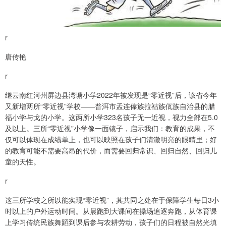
r
唐传艳
r
继云南红河州屏边县湾塘小学2022年被发现是“零近视”后，该省今年
又新增两所“零近视”学校——普洱市孟连傣族拉祜族佤族自治县的腊
福小学与戈的小学。这两所小学323名孩子无一近视，视力全部在5.0
及以上。三所“零近视”小学像一面镜子，启示我们：教育的成果，不
仅可以体现在成绩单上，也可以映照在孩子们清澈明亮的眼睛里；好
的教育可能不需要高昂的代价，而需要回归常识、回归自然、回归儿
童的天性。
r
这三所学校之所以能实现“零近视”，其共同之处在于保障学生每日3小
时以上的户外运动时间。从晨跑到大课间在操场追逐奔跑，从体育课
上学习传统民族舞蹈到课后参与农耕劳动，孩子们的日程被自然光填