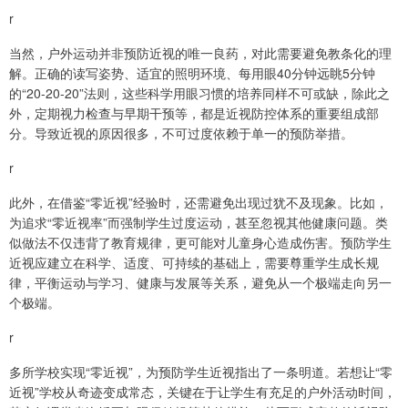
r
当然，户外运动并非预防近视的唯一良药，对此需要避免教条化的理
解。正确的读写姿势、适宜的照明环境、每用眼40分钟远眺5分钟
的“20-20-20”法则，这些科学用眼习惯的培养同样不可或缺，除此之
外，定期视力检查与早期干预等，都是近视防控体系的重要组成部
分。导致近视的原因很多，不可过度依赖于单一的预防举措。
r
此外，在借鉴“零近视”经验时，还需避免出现过犹不及现象。比如，
为追求“零近视率”而强制学生过度运动，甚至忽视其他健康问题。类
似做法不仅违背了教育规律，更可能对儿童身心造成伤害。预防学生
近视应建立在科学、适度、可持续的基础上，需要尊重学生成长规
律，平衡运动与学习、健康与发展等关系，避免从一个极端走向另一
个极端。
r
多所学校实现“零近视”，为预防学生近视指出了一条明道。若想让“零
近视”学校从奇迹变成常态，关键在于让学生有充足的户外活动时间，