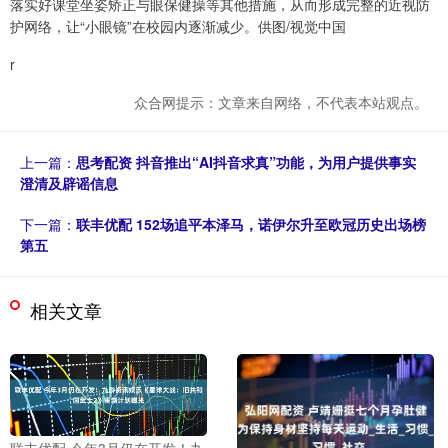
落实好课堂坐姿矫正与眼保健操等其他措施，从而形成完整的近视防
护网络，让“小眼镜”在校园内逐渐减少。供图/视觉中国
r
众合网提示：文章来自网络，不代表本站观点。
上一篇：
思考配资 抖音推出“AI抖音求真”功能，为用户提供事实
澄清及辟谣信息
下一篇：
联丰优配 152场追平本泽马，诺伊尔升至欧冠历史出场榜
第五
相关文章
联丰优配 今年3月仍在开发！九